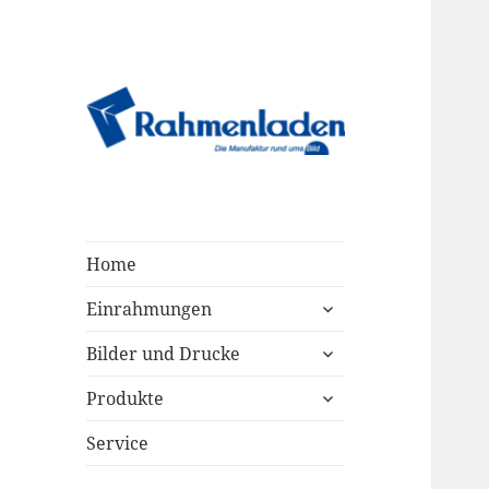
Rahmenladen
Freiburg
Home
untermenü
Einrahmungen
öffnen
untermenü
Bilder und Drucke
öffnen
untermenü
Produkte
öffnen
Service